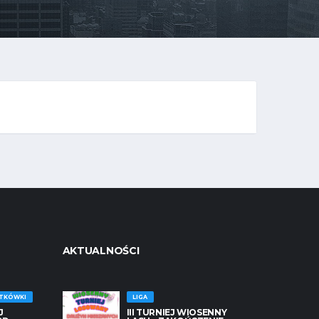
AKTUALNOŚCI
ATKÓWKI
LIGA
J
III TURNIEJ WIOSENNY