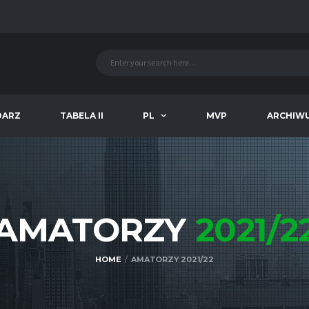
DARZ
TABELA II
PL
MVP
ARCHIW
AMATORZY
2021/2
HOME
AMATORZY 2021/22