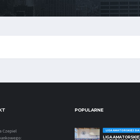
KT
POPULARNE
a Czepiel
LIGA AMATORSKIEJ SI
LIGA AMATORSKIE
 bankowego: