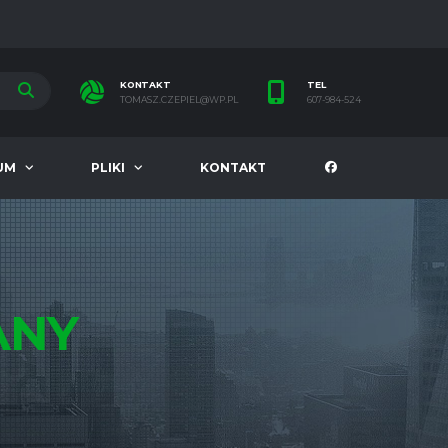
KONTAKT
TEL
TOMASZ.CZEPIEL@WP.PL
607-984-524
UM
PLIKI
KONTAKT
ANY