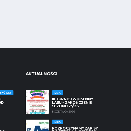
AKTUALNOŚCI
ATKÓWKI
LIGA
J
III TURNIEJ WIOSENNY
OD
LASU – ZAKOŃCZENIE
SEZONU 25/26
8 CZERWCA 2026
LIGA
ROZPOCZYNAMY ZAPISY