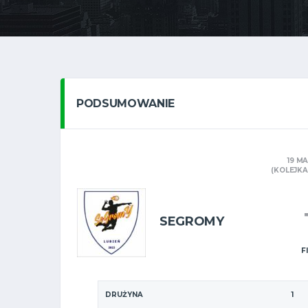
PODSUMOWANIE
19 M
(KOLEJKA X
SEGROMY
F
DRUŻYNA
1