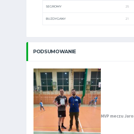
SEGROMY
25
BUZDYGANY
21
PODSUMOWANIE
MVP meczu Jaro