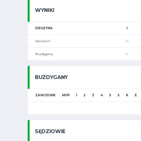
WYNIKI
DRUŻYNA
1
SeGromY
25
Buzdygany
21
BUZDYGANY
ZAWODNIK
MVP
1
2
3
4
5
S
K
E
SĘDZIOWIE