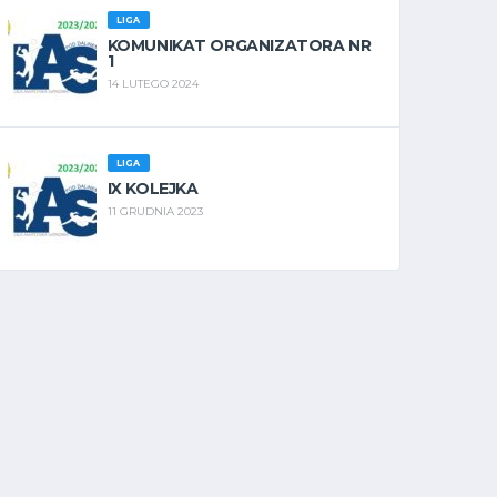
LIGA
KOMUNIKAT ORGANIZATORA NR
1
14 LUTEGO 2024
LIGA
IX KOLEJKA
11 GRUDNIA 2023
KG
PKA
SH%
SOG
SH
MIN