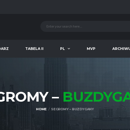
DARZ
TABELA II
PL
MVP
ARCHIW
GROMY –
BUZDYG
HOME
SEGROMY – BUZDYGANY