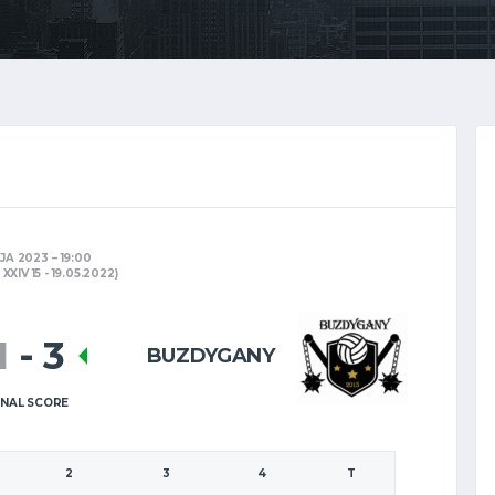
AJA 2023
19:00
XIV 15 - 19.05.2022)
1
-
3
BUZDYGANY
INAL SCORE
2
3
4
T