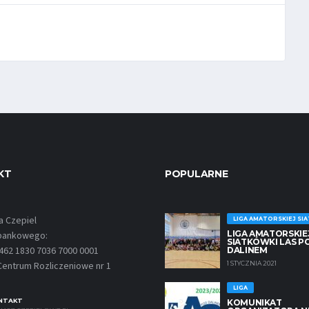
KT
POPULARNE
a Czepiel
LIGA AMATORSKIEJ SI
LIGA AMATORSKIE
 bankowego:
SIATKÓWKI LAS P
462 1830 7036 7000 0001
DALINEM
1 STYCZNIA 2021
entrum Rozliczeniowe nr 1
LIGA
NTAKT
KOMUNIKAT