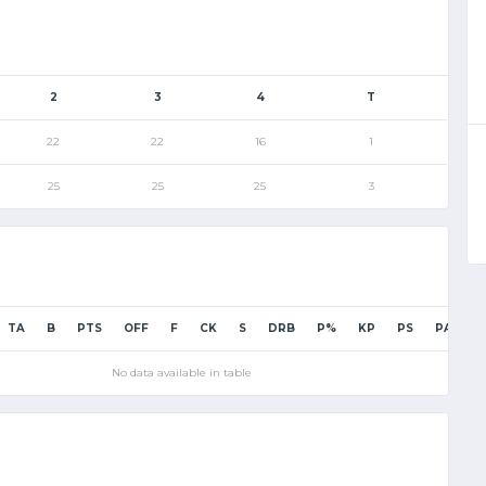
2
3
4
T
22
22
16
1
25
25
25
3
TA
B
PTS
OFF
F
CK
S
DRB
P%
KP
PS
PA
P
No data available in table