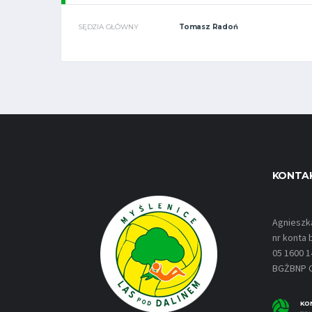
SĘDZIA GŁÓWNY
Tomasz Radoń
KONTA
Agnieszk
nr konta
05 1600 1
BGŻBNP C
KO