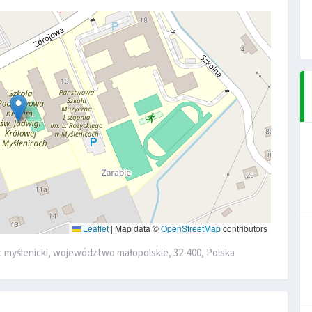
Leaflet
|
Map data ©
OpenStreetMap
contributors
t myślenicki, województwo małopolskie, 32-400, Polska