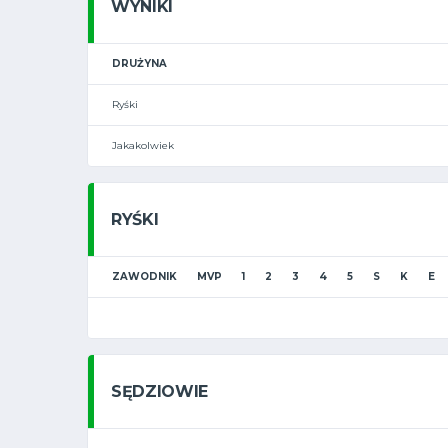
WYNIKI
DRUŻYNA
Ryśki
Jakakolwiek
RYŚKI
ZAWODNIK
MVP
1
2
3
4
5
S
K
E
SĘDZIOWIE