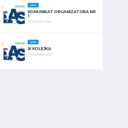
LIGA
KOMUNIKAT ORGANIZATORA NR
1
14 LUTEGO 2024
LIGA
IX KOLEJKA
11 GRUDNIA 2023
KG
PKA
SH%
SOG
SH
MIN