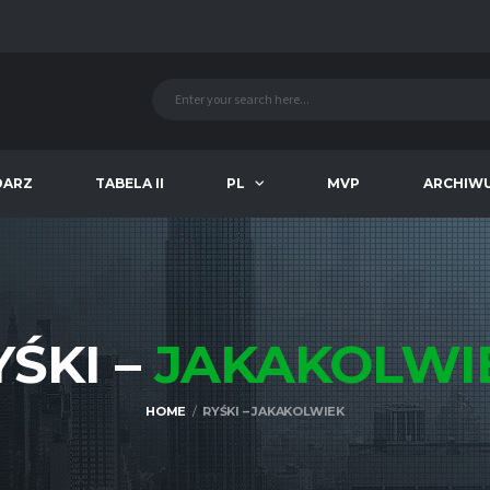
DARZ
TABELA II
PL
MVP
ARCHIW
YŚKI –
JAKAKOLWI
HOME
RYŚKI – JAKAKOLWIEK