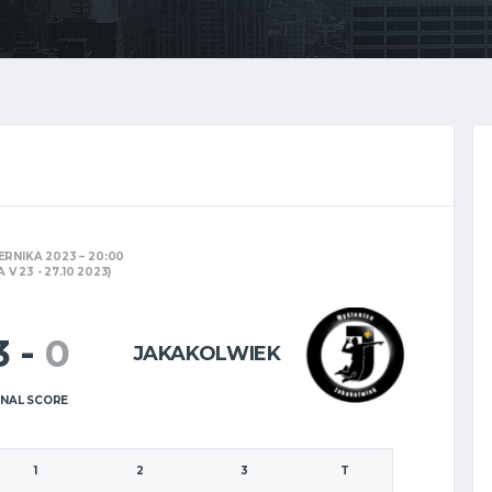
ERNIKA 2023
20:00
 V 23 - 27.10 2023)
3
-
0
JAKAKOLWIEK
INAL SCORE
1
2
3
T