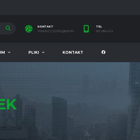
KONTAKT
TEL
TOMASZ.CZEPIEL@WP.PL
607-984-524
UM
PLIKI
KONTAKT
EK