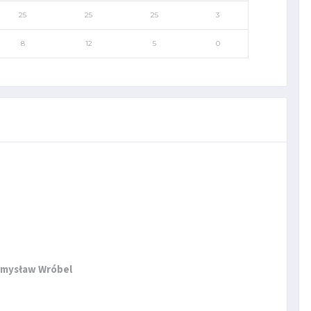
25
25
25
3
8
12
5
0
emysław Wróbel