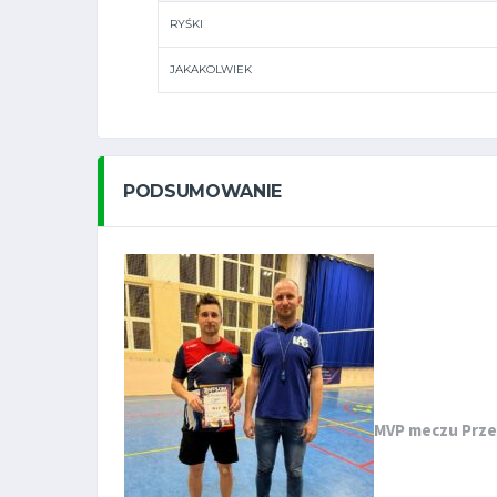
RYŚKI
JAKAKOLWIEK
PODSUMOWANIE
MVP meczu Prz