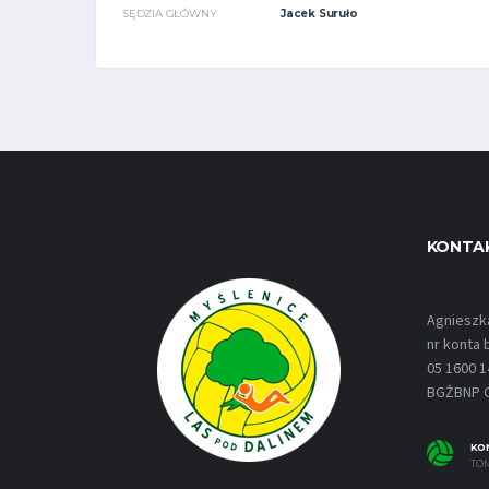
SĘDZIA GŁÓWNY
Jacek Suruło
KONTA
Agnieszk
nr konta
05 1600 1
BGŻBNP C
KO
TO