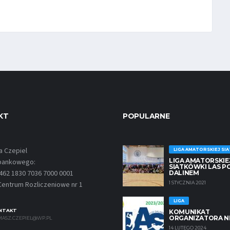
KT
POPULARNE
a Czepiel
LIGA AMATORSKIEJ SI
LIGA AMATORSKIE
 bankowego:
SIATKÓWKI LAS P
462 1830 7036 7000 0001
DALINEM
1 STYCZNIA 2021
entrum Rozliczeniowe nr 1
LIGA
NTAKT
KOMUNIKAT
ORGANIZATORA N
MASZ.CZEPIEL@WP.PL
14 LUTEGO 2024