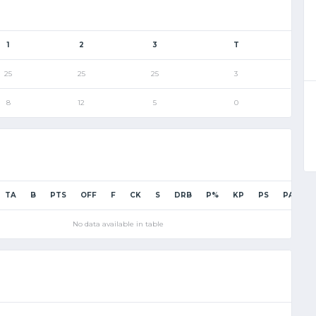
1
2
3
T
25
25
25
3
8
12
5
0
TA
B
PTS
OFF
F
CK
S
DRB
P%
KP
PS
PA
P
No data available in table