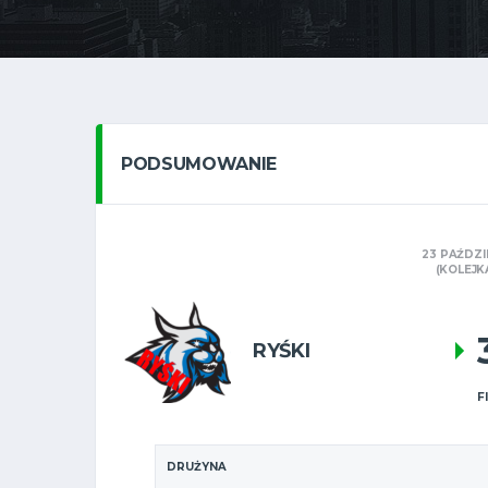
PODSUMOWANIE
23 PAŹDZI
(KOLEJKA
RYŚKI
F
DRUŻYNA