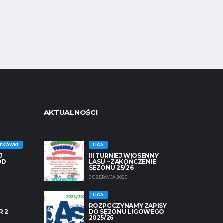
AKTUALNOŚCI
ATKÓWKI
LIGA
J
III TURNIEJ WIOSENNY
OD
LASU – ZAKOŃCZENIE
SEZONU 25/26
8 CZERWCA 2026
LIGA
ROZPOCZYNAMY ZAPISY
R 2
DO SEZONU LIGOWEGO
2025/26