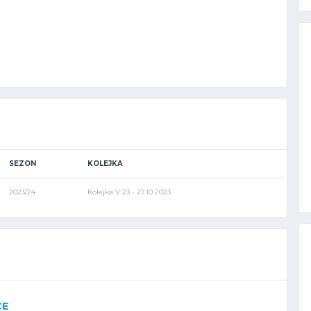
SEZON
KOLEJKA
2023/24
Kolejka V 23 - 27.10 2023
CE