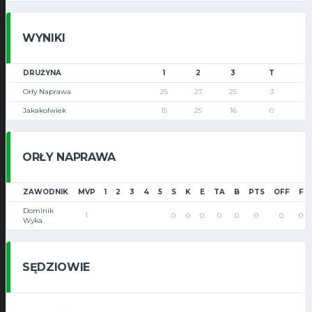
WYNIKI
DRUŻYNA
1
2
3
T
Orły Naprawa
25
27
25
3
Jakakolwiek
15
25
16
0
ORŁY NAPRAWA
ZAWODNIK
MVP
1
2
3
4
5
S
K
E
TA
B
PTS
OFF
F
Dominik
1
0
0
0
0
0
0
0
0
Wyka
SĘDZIOWIE