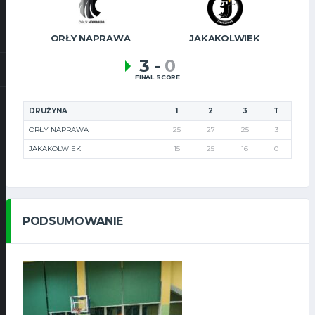
ORŁY NAPRAWA
JAKAKOLWIEK
3
-
0
FINAL SCORE
DRUŻYNA
1
2
3
T
ORŁY NAPRAWA
25
27
25
3
JAKAKOLWIEK
15
25
16
0
PODSUMOWANIE