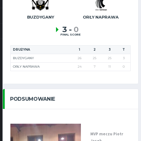
BUZDYGANY
ORŁY NAPRAWA
3
-
0
FINAL SCORE
DRUŻYNA
1
2
3
T
BUZDYGANY
26
25
25
3
ORŁY NAPRAWA
24
7
11
0
PODSUMOWANIE
MVP
meczu
Piotr