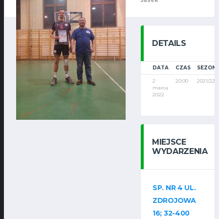
Jasek
DETAILS
DATA
CZAS
SEZON
2
20:00
2021/22
marca
2022
MIEJSCE
WYDARZENIA
SP. NR 4 UL.
ZDROJOWA
16; 32-400