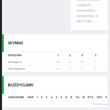
myślenicki,
województwo
małopolskie, 32-
400, Polska
WYNIKI
DRUŻYNA
1
2
3
T
Buzdygany
26
25
25
3
Orły Naprawa
24
7
11
0
BUZDYGANY
ZAWODNIK
MVP
1
2
3
4
5
S
K
E
TA
B
PTS
OFF
F
No data availa