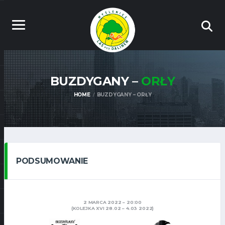
BUZDYGANY –
ORŁY
HOME
BUZDYGANY – ORŁY
PODSUMOWANIE
2 MARCA 2022
20:00
(KOLEJKA XVI 28.02 – 4.03 2022)