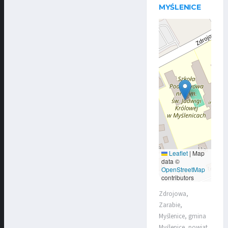
MYŚLENICE
Leaflet
|
Map
data ©
OpenStreetMap
contributors
Zdrojowa,
Zarabie,
Myślenice, gmina
Myślenice, powiat