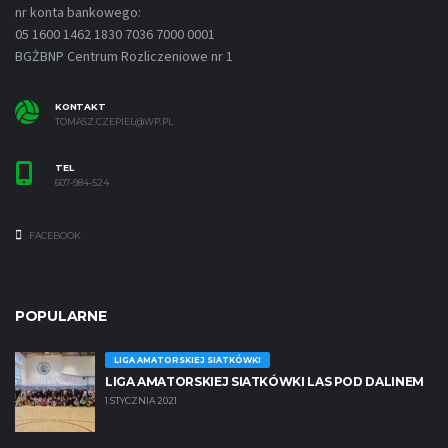
nr konta bankowego:
05 1600 1462 1830 7036 7000 0001
BGŻBNP Centrum Rozliczeniowe nr 1
KONTAKT
TOMASZ.CZEPIEL@WP.PL
TEL
607-984-524
FACEBOOK
POPULARNE
LIGA AMATORSKIEJ SIATKÓWKI
LIGA AMATORSKIEJ SIATKÓWKI LAS POD DALINEM
1 STYCZNIA 2021