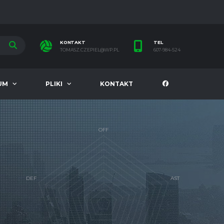
KONTAKT
TEL
TOMASZ.CZEPIEL@WP.PL
607-984-524
UM
PLIKI
KONTAKT