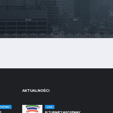
AKTUALNOŚCI
ATKÓWKI
LIGA
J
III TURNIEJ WIOSENNY