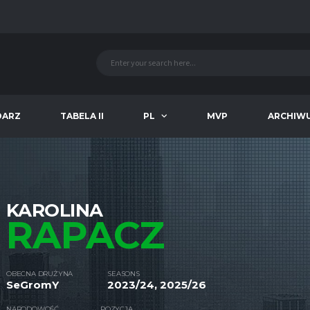
DARZ
TABELA II
PL
MVP
ARCHIW
KAROLINA
RAPACZ
OBECNA DRUŻYNA
SEASONS
SeGromY
2023/24, 2025/26
NARODOWOŚĆ
POZYCJA