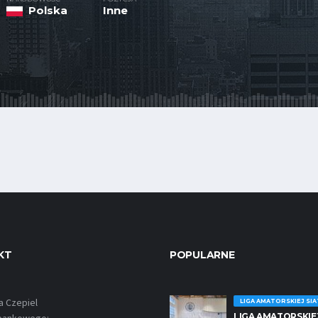
Polska
Inne
KT
POPULARNE
a Czepiel
LIGA AMATORSKIEJ SI
LIGA AMATORSKIE