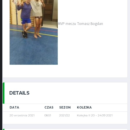
MVP meczu Tomasz Bogdan
DETAILS
DATA
CZAS
SEZON
KOLEJKA
20 września 2021
08:51
2021/22
Kolejka II 20 – 24.09 2021