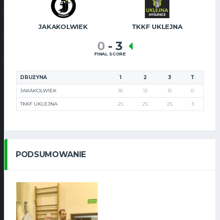
JAKAKOLWIEK
TKKF UKLEJNA
0
-
3
FINAL SCORE
DRUŻYNA
1
2
3
T
JAKAKOLWIEK
16
13
15
0
TKKF UKLEJNA
25
25
25
3
PODSUMOWANIE