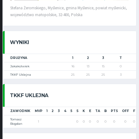
Stefana Żeromskiego, Myślenice, gmina Myślenice, powiat myślenicki,
województwo małopolskie, 32-400, Polska
WYNIKI
DRUŻYNA
1
2
3
T
Jakakolwiek
16
13
15
0
TKKF Uklejna
25
25
25
3
TKKF UKLEJNA
ZAWODNIK
MVP
1
2
3
4
5
S
K
E
TA
B
PTS
OFF
F
Tomasz
1
0
0
0
0
0
0
0
0
Bogdan