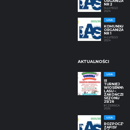
ORGANIZATO
NR 2
14 LUTEGO
2024
LIGA
KOMUNIKAT
ORGANIZATO
NR 1
14 LUTEGO
2024
AKTUALNOŚCI
LIGA
III
TURNIEJ
WIOSENNY
LASU –
ZAKOŃCZENI
SEZONU
25/26
8 CZERWCA
2026
LIGA
ROZPOCZYN
ZAPISY