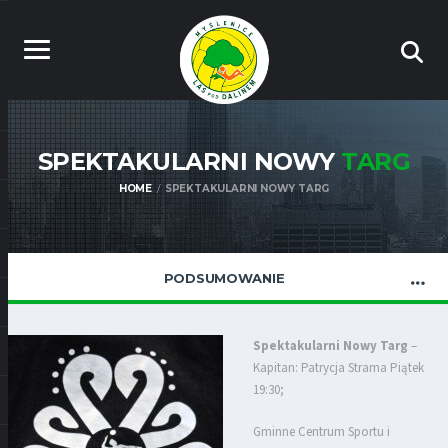
SPEKTAKULARNI NOWY
TARG
HOME
SPEKTAKULARNI NOWY TARG
PODSUMOWANIE
Spektakularni Nowy Targ
–
Kapitan: Patrycja Strama
Piątek
19:30;
Gminne Centrum Sportu i