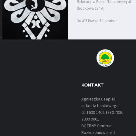
Rekreacji w Białce Tatrzańskiej ul.
Środkowa 184 A;
34-405 Białka Tatrzańska
KONTAKT
Agnieszka Czepiel
nr konta bankowego:
05 1600 1462 1830 7036
7000 0001
BGŻBNP Centrum
Rozliczeniowe nr 1