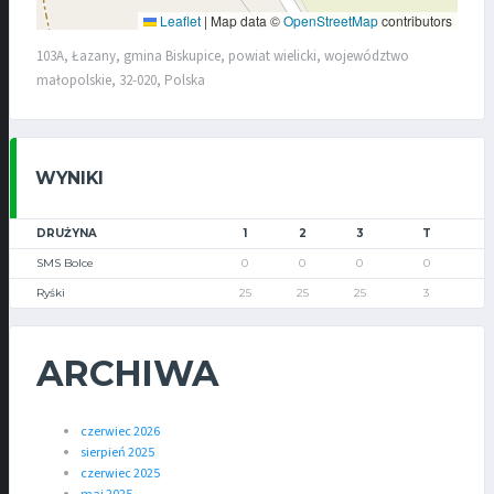
Leaflet
|
Map data ©
OpenStreetMap
contributors
103A, Łazany, gmina Biskupice, powiat wielicki, województwo
małopolskie, 32-020, Polska
WYNIKI
DRUŻYNA
1
2
3
T
SMS Bolce
0
0
0
0
Ryśki
25
25
25
3
ARCHIWA
czerwiec 2026
sierpień 2025
czerwiec 2025