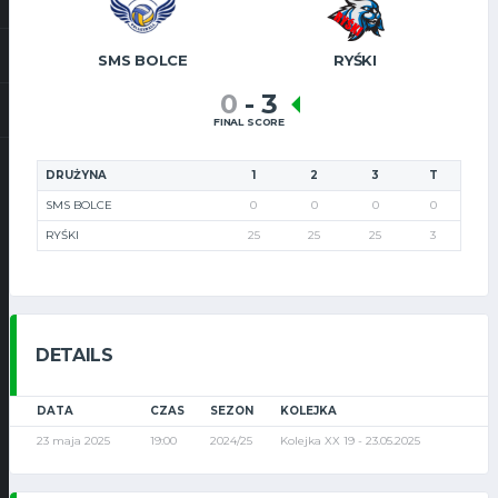
SMS BOLCE
RYŚKI
0
-
3
FINAL SCORE
DRUŻYNA
1
2
3
T
SMS BOLCE
0
0
0
0
RYŚKI
25
25
25
3
DETAILS
DATA
CZAS
SEZON
KOLEJKA
23 maja 2025
19:00
2024/25
Kolejka XX 19 - 23.05.2025