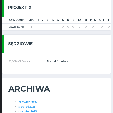
PROJEKT X
ZAWODNIK
MVP
1
2
3
4
5
S
K
E
TA
B
PTS
OFF
F
Dawid Burda
1
0
0
0
0
0
0
0
0
SĘDZIOWIE
SĘDZIA GŁÓWNY
Michał Smatras
ARCHIWA
czerwiec 2026
sierpień 2025
czerwiec 2025