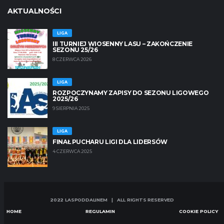
AKTUALNOŚCI
LIGA
III TURNIEJ WIOSENNY LASU – ZAKOŃCZENIE
SEZONU 25/26
8 CZERWCA 2026
LIGA
ROZPOCZYNAMY ZAPISY DO SEZONU LIGOWEGO
2025/26
9 SIERPNIA 2025
LIGA
FINAŁ PUCHARU LIGI DLA LIDERSÓW
4 CZERWCA 2025
2022 LASPODDALINEM | ALL RIGHTS RESERVED
HOME
REGULAMIN
COOKIE POLICY