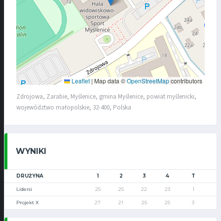
Leaflet
|
Map data ©
OpenStreetMap
contributors
Zdrojowa, Zarabie, Myślenice, gmina Myślenice, powiat myślenicki,
województwo małopolskie, 32-400, Polska
WYNIKI
DRUŻYNA
1
2
3
4
T
Lidersi
25
25
22
23
1
Projekt X
27
21
25
25
3