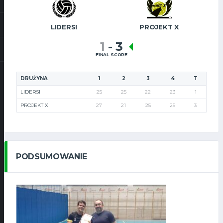
LIDERSI
PROJEKT X
1
-
3
FINAL SCORE
DRUŻYNA
1
2
3
4
T
LIDERSI
25
25
22
23
1
PROJEKT X
27
21
25
25
3
PODSUMOWANIE