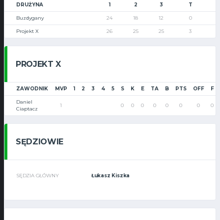
DRUŻYNA
1
2
3
T
Buzdygany
24
18
12
0
Projekt X
26
25
25
3
PROJEKT X
ZAWODNIK
MVP
1
2
3
4
5
S
K
E
TA
B
PTS
OFF
F
Daniel
1
0
0
0
0
0
0
0
0
Ciaptacz
SĘDZIOWIE
SĘDZIA GŁÓWNY
Łukasz Kiszka