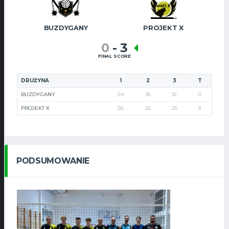
BUZDYGANY
PROJEKT X
0
-
3
FINAL SCORE
DRUŻYNA
1
2
3
T
BUZDYGANY
24
18
12
0
PROJEKT X
26
25
25
3
PODSUMOWANIE