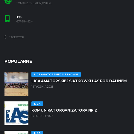
TOMASZ.CZEPIEL@WP.PL
TEL
607-984-524
FACEBOOK
POPULARNE
LIGA AMATORSKIEJ SIATKÓWKI
LIGA AMATORSKIEJ SIATKÓWKI LAS POD DALINEM
1 STYCZNIA 2021
LIGA
KOMUNIKAT ORGANIZATORA NR 2
14 LUTEGO 2024
LIGA