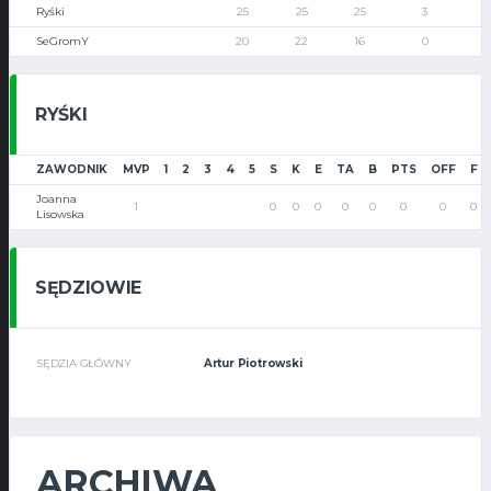
Ryśki
25
25
25
3
SeGromY
20
22
16
0
RYŚKI
ZAWODNIK
MVP
1
2
3
4
5
S
K
E
TA
B
PTS
OFF
F
Joanna
1
0
0
0
0
0
0
0
0
Lisowska
SĘDZIOWIE
SĘDZIA GŁÓWNY
Artur Piotrowski
ARCHIWA