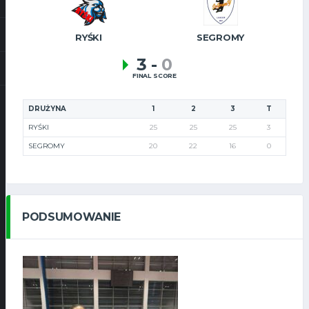
RYŚKI
SEGROMY
3
-
0
FINAL SCORE
DRUŻYNA
1
2
3
T
RYŚKI
25
25
25
3
SEGROMY
20
22
16
0
PODSUMOWANIE