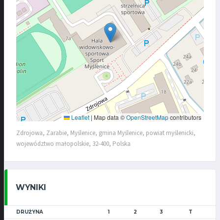
Leaflet
|
Map data ©
OpenStreetMap
contributors
Zdrojowa, Zarabie, Myślenice, gmina Myślenice, powiat myślenicki,
województwo małopolskie, 32-400, Polska
WYNIKI
DRUŻYNA
1
2
3
T